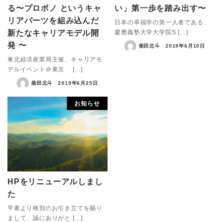
る〜プロボノ というキャ
い」第一歩を踏み出す〜
リアパーツを組み込んだ
日本の幸福学の第一人者である、
慶應義塾大学大学院S […]
新たなキャリアモデル開
発 〜
柴田北斗
2019年6月10日
東北経済産業局主催、キャリアモ
デルイベント＠東京 […]
柴田北斗
2019年6月25日
お知らせ
HPをリニューアルしまし
た
平素より格別のお引き立てを賜り
まして、誠にありがと […]