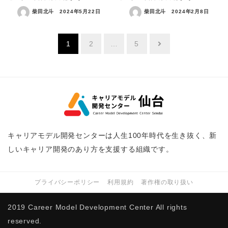
柴田北斗
2024年5月22日
柴田北斗
2024年2月8日
投
1
2
…
5
稿
の
ペ
ー
ジ
キャリアモデル開発センターは人生100年時代を生き抜く、新
送
しいキャリア開発のあり方を支援する組織です。
り
プライバシーポリシー
利用規約
著作権の取り扱い
2019 Career Model Development Center All rights
reserved.